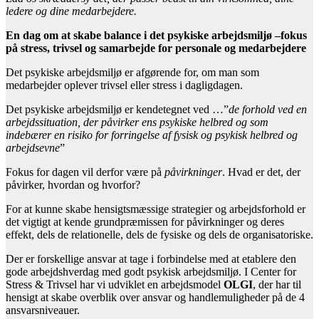
ledere og dine medarbejdere.
En dag om at skabe balance i det psykiske arbejdsmiljø –fokus
på stress, trivsel og samarbejde for personale og medarbejdere
Det psykiske arbejdsmiljø er afgørende for, om man som
medarbejder oplever trivsel eller stress i dagligdagen.
Det psykiske arbejdsmiljø er kendetegnet ved …”
de forhold ved en
arbejdssituation, der påvirker ens psykiske helbred og som
indebærer en risiko for forringelse af fysisk og psykisk helbred og
arbejdsevne
”
Fokus for dagen vil derfor være på
påvirkninger
. Hvad er det, der
påvirker, hvordan og hvorfor?
For at kunne skabe hensigtsmæssige strategier og arbejdsforhold er
det vigtigt at kende grundpræmissen for påvirkninger og deres
effekt, dels de relationelle, dels de fysiske og dels de organisatoriske.
Der er forskellige ansvar at tage i forbindelse med at etablere den
gode arbejdshverdag med godt psykisk arbejdsmiljø. I Center for
Stress & Trivsel har vi udviklet en arbejdsmodel
OLGI
, der har til
hensigt at skabe overblik over ansvar og handlemuligheder på de 4
ansvarsniveauer.