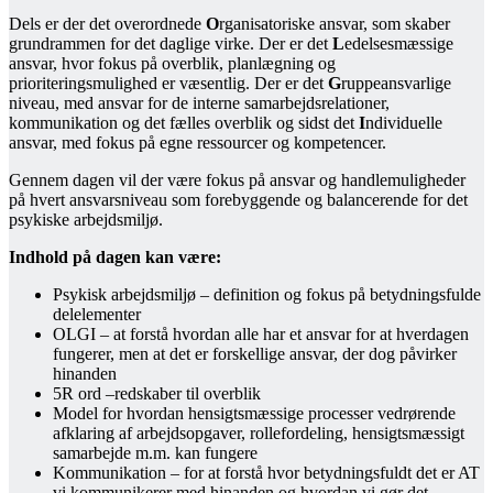
Dels er der det overordnede
O
rganisatoriske ansvar, som skaber
grundrammen for det daglige virke. Der er det
L
edelsesmæssige
ansvar, hvor fokus på overblik, planlægning og
prioriteringsmulighed er væsentlig. Der er det
G
ruppeansvarlige
niveau, med ansvar for de interne samarbejdsrelationer,
kommunikation og det fælles overblik og sidst det
I
ndividuelle
ansvar, med fokus på egne ressourcer og kompetencer.
Gennem dagen vil der være fokus på ansvar og handlemuligheder
på hvert ansvarsniveau som forebyggende og balancerende for det
psykiske arbejdsmiljø.
Indhold på dagen kan være:
Psykisk arbejdsmiljø – definition og fokus på betydningsfulde
delelementer
OLGI – at forstå hvordan alle har et ansvar for at hverdagen
fungerer, men at det er forskellige ansvar, der dog påvirker
hinanden
5R ord –redskaber til overblik
Model for hvordan hensigtsmæssige processer vedrørende
afklaring af arbejdsopgaver, rollefordeling, hensigtsmæssigt
samarbejde m.m. kan fungere
Kommunikation – for at forstå hvor betydningsfuldt det er AT
vi kommunikerer med hinanden og hvordan vi gør det